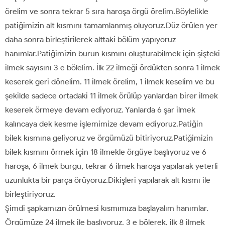
örelim ve sonra tekrar 5 sıra haroşa örgü örelim.Böylelikle
patiğimizin alt kısmını tamamlanmış oluyoruz.Düz örülen yer
daha sonra birleştirilerek alttaki bölüm yapıyoruz
hanımlar.Patiğimizin burun kısmını oluşturabilmek için şişteki
ilmek sayısını 3 e bölelim. İlk 22 ilmeği ördükten sonra 1 ilmek
keserek geri dönelim. 11 ilmek örelim, 1 ilmek keselim ve bu
şekilde sadece ortadaki 11 ilmek örülüp yanlardan birer ilmek
keserek örmeye devam ediyoruz. Yanlarda 6 şar ilmek
kalıncaya dek kesme işlemimize devam ediyoruz.Patiğin
bilek kısmına geliyoruz ve örgümüzü bitiriyoruz.Patiğimizin
bilek kısmını örmek için 18 ilmekle örgüye başlıyoruz ve 6
haroşa, 6 ilmek burgu, tekrar 6 ilmek haroşa yapılarak yeterli
uzunlukta bir parça örüyoruz.Dikişleri yapılarak alt kısmı ile
birleştiriyoruz.
Şimdi şapkamızın örülmesi kısmımıza başlayalım hanımlar.
Örgümüze 24 ilmek ile başlıyoruz. 3 e bölerek, ilk 8 ilmek