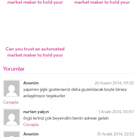
market maker to hold your
market maker to hold your
trades and your capital?
trades and your capital?
Can you trust an automated
market maker to hold your
trades and your capital?
Yorumlar
Anonim
26 Kasım 2014, 09:25
yapımını şişle gosterseniz daha guzelolacak boyle birsey
anlaşılmıyor teşekurler
Cevapla
nurten yalçın
1 Aralık 2014, 00:57
örgü leriniz çok beyendim benin adrese gelsin
Cevapla
Anonim
10 Aralık 2014, 22:52