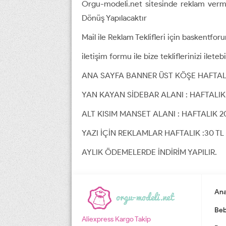
Orgu-modeli.net sitesinde reklam vermek 
Dönüş Yapılacaktır
Mail ile Reklam Teklifleri için baskentfor
iletişim formu ile bize tekliflerinizi iletebil
ANA SAYFA BANNER ÜST KÖŞE HAFTALI
YAN KAYAN SİDEBAR ALANI : HAFTALIK
ALT KISIM MANSET ALANI : HAFTALIK 2
YAZI İÇİN REKLAMLAR HAFTALIK :30 TL
AYLIK ÖDEMELERDE İNDİRİM YAPILIR.
Ana
Beb
Aliexpress Kargo Takip