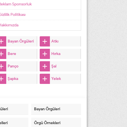
Reklam Sponsorluk
izlilik Politikası
Hakkımızda
Bayan Örgüleri
Atkı
Bere
Hırka
Panço
Şal
Şapka
Yelek
üleri
Bayan Örgüleri
lleri
Örgü Örnekleri