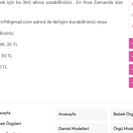
için bu ileti altına yazabilirsiniz . En Kısa Zamanda size
G
um9@gmail.com adresi ile iletişim kurabilirsiniz veya
irsiniz.
K: 25 TL
 30 TL
0 TL
sayfa
Anasayfa
Bebek Örg
ek Örgüleri
Dantel Modelleri
Örgü Mode