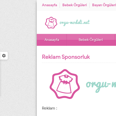
Anasayfa
Bebek Örgüleri
Bayan Örgüleri
Anasayfa
Bebek Örgüleri
Reklam Sponsorluk
Reklam :