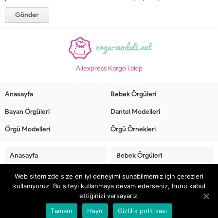
Aliexpress Kargo Takip
Anasayfa
Bebek Örgüleri
Bayan Örgüleri
Dantel Modelleri
Örgü Modelleri
Örgü Örnekleri
Anasayfa
Bebek Örgüleri
Web sitemizde size en iyi deneyimi sunabilmemiz için çerezleri
Bayan Örgüleri
Dantel Modelleri
kullanıyoruz. Bu siteyi kullanmaya devam ederseniz, bunu kabul
ettiğinizi varsayarız.
Örgü Modelleri
Örgü Örnekleri
Tamam
Hayır
Gizlilik politikası