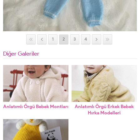
1
2
3
4
Diğer Galeriler
Anlatımlı Örgü Bebek Montları
Anlatımlı Örgü Erkek Bebek
Hırka Modelleri