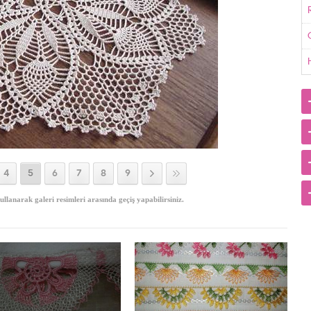
G
4
5
6
7
8
9
ullanarak galeri resimleri arasında geçiş yapabilirsiniz.