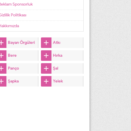
Reklam Sponsorluk
izlilik Politikası
Hakkımızda
Bayan Örgüleri
Atkı
Bere
Hırka
Panço
Şal
Şapka
Yelek