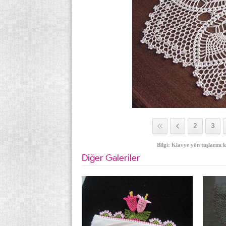
2
3
Bilgi: Klavye yön tuşlarını k
Diğer Galeriler