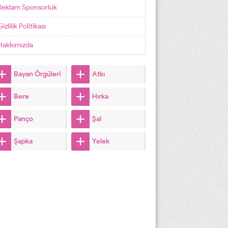
Reklam Sponsorluk
izlilik Politikası
Hakkımızda
Bayan Örgüleri
Atkı
Bere
Hırka
Panço
Şal
Şapka
Yelek