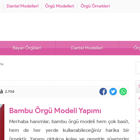
Dantel Modelleri
Örgü Modelleri
Örgü Örnekleri
Bayan Örgüleri
Dantel Modelleri
Örg
mı
2.708
Bambu Örgü Modeli Yapımı
Merhaba hanımlar, bambu örgü modeli hem çok basit,
hem de her yerde kullanabileceğiniz harika bir
örnektir. Yapımı oldukça kolay ve genelde süveterler