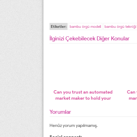
Etiketler:
bambu örgü modeli
bambu örgü tekniği
İlginizi Çekebilecek Diğer Konular
Can you trust an automated
Can 
market maker to hold your
mar
trades and your capital?
tr
Yorumlar
Henüz yorum yapılmamış.
Social connect: