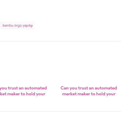
bambu örgü yapılışı
you trust an automated
Can you trust an automated
ket maker to hold your
market maker to hold your
ades and your capital?
trades and your capital?